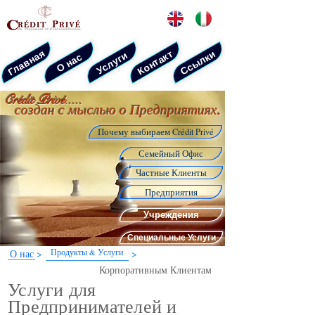
­Главная
­Контакт
­Ссылки
­Услуги
­О нас
Crédit Privé.....
создан с мыслью о Предприятиях.
Почему выбираем Crédit Privé
Семейный Офис
Частные Клиенты
Предприятия
Учреждения
Специальные Услуги
>
>
О нас
Продукты & Услуги
Корпоративным Клиентам
Услуги для
Предпринимателей и