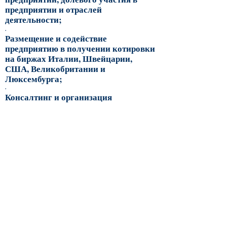
предприятии и отраслей
деятельности;
.
Размещение и содействие
предприятию в получении котировки
на биржах Италии, Швейцарии,
США, Великобритании и
Люксембурга;
.
Консалтинг и организация
консорциумов для выпуска и
размещения акций, облигационных
займов и пулов для финансирования
Предприятия;
.
Операции по международному
льготному кредитованию;
.
Организация Предприятия и услуги
информационных технологий;
.