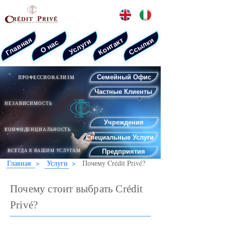
­Главная
­Контакт
­Ссылки
­Услуги
­О нас
Семейный Офис
ПРОФЕССИОНАЛИЗМ
Частные Клиенты
НЕЗАВИСИМОСТЬ
Учреждения
КОНФИДЕНЦИАЛЬНОСТЬ
Специальные Услуги
ВСЕГДА К ВАШИМ УСЛУГАМ
Предприятия
>
>
Главная
­ Услуги
Почему Crédit Privé?
Почему стоит выбрать Crédit
Privé?