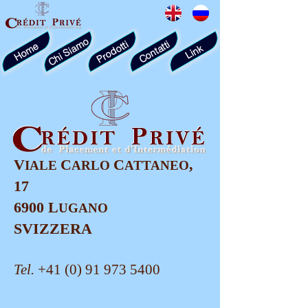
Chi Siamo
Prodotti
Contatti
Home
Link
V
C
C
,
IALE
ARLO
ATTANEO
17
6900 L
UGANO
SVIZZERA
Tel.
+41 (0) 91 973 5400