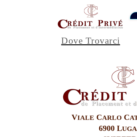
Dove Trovarci
V
C
C
IALE
ARLO
A
6900 L
UG