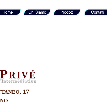
Home
Chi Siamo
Prodotti
Contatti
, 17
TTANEO
ANO