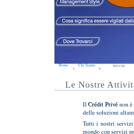
Management Style
Cosa significa essere vigilati da
Dove Trovarci
Home
Chi Siamo
Attività
>
>
Le Nostre Attivit
Il
Crédit Privé
non è 
delle soluzioni altam
Tutti i nostri serviz
mondo con servizi pro