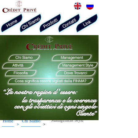
Chi Siamo
Prodotti
Contatti
Home
Link
Chi Siamo
Management
Attività
Management Style
Filosofia
Dove Trovarci
Cosa significa essere vigilati dalla FINMA?
“La nostra ragion d
'
essere:
la trasparenza e la coerenza
con gli obiettivi di ogni singolo
Cliente”
Management Style
Home
Chi Siamo
>
>